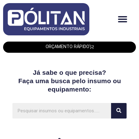
Quem Somos
Produtos PLT
Produtos Smipack
Produtos Leadtech
ORÇAMENTO RÁPIDO
Já sabe o que precisa?
Faça uma busca pelo insumo ou
equipamento: