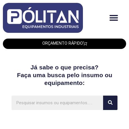
Quem Somos
Produtos PLT
Produtos Smipack
Produtos Leadtech
ORÇAMENTO RÁPIDO
Já sabe o que precisa?
Faça uma busca pelo insumo ou
equipamento: