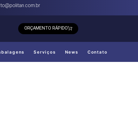
to@politan.com.br
ORÇAMENTO RÁPIDO
mbalagens
Serviços
News
Contato