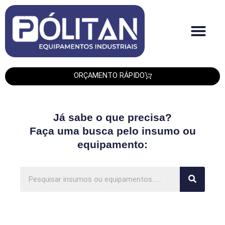
Quem Somos
Produtos PLT
Produtos Smipack
Produtos Leadtech
ORÇAMENTO RÁPIDO
Já sabe o que precisa?
Faça uma busca pelo insumo ou
equipamento: