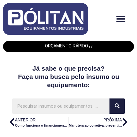
Quem Somos
Produtos PLT
Produtos Smipack
Produtos Leadtech
ORÇAMENTO RÁPIDO
Já sabe o que precisa?
Faça uma busca pelo insumo ou
equipamento:
ANTERIOR
PRÓXIMA
Como funciona o financiamento de máquinas e equipamentos
Manutenção corretiva, preventiva e preditiva: qual a diferença?