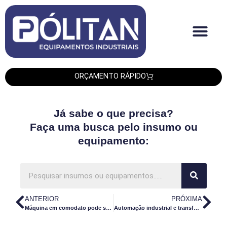
Quem Somos
Produtos PLT
Produtos Smipack
Produtos Leadtech
ORÇAMENTO RÁPIDO
Já sabe o que precisa?
Faça uma busca pelo insumo ou
equipamento:
ANTERIOR
PRÓXIMA
Máquina em comodato pode ser a solução para a sua produção
Automação industrial e transformação digital: qual a relação?