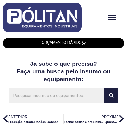
Quem Somos
Produtos PLT
Produtos Smipack
Produtos Leadtech
ORÇAMENTO RÁPIDO
Já sabe o que precisa?
Faça uma busca pelo insumo ou
equipamento:
ANTERIOR
PRÓXIMA
Produção parada: razões, consequências e como evitar
Fechar caixas é problema? Quanto tempo sua empresa gasta nisso?