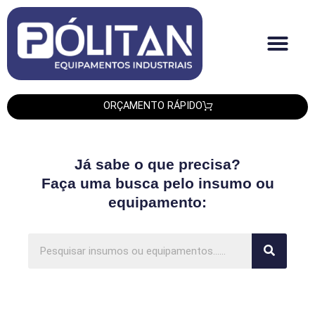
Quem Somos
Produtos PLT
Produtos Smipack
Produtos Leadtech
ORÇAMENTO RÁPIDO
Já sabe o que precisa?
Faça uma busca pelo insumo ou
equipamento: