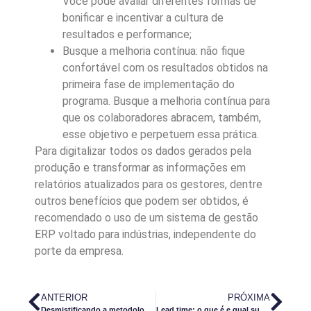
Você pode avaliar diferentes formas de
bonificar e incentivar a cultura de
resultados e performance;
Busque a melhoria contínua: não fique
confortável com os resultados obtidos na
primeira fase de implementação do
programa. Busque a melhoria contínua para
que os colaboradores abracem, também,
esse objetivo e perpetuem essa prática.
Para digitalizar todos os dados gerados pela
produção e transformar as informações em
relatórios atualizados para os gestores, dentre
outros benefícios que podem ser obtidos, é
recomendado o uso de um sistema de gestão
ERP voltado para indústrias, independente do
porte da empresa.
ANTERIOR
PRÓXIMA
Desmistificando a metodologia 5W2H na gestão empresarial
Lead time: o que é e qual sua importância e impacto na produtividade das indústrias