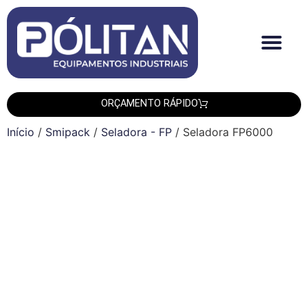
Quem Somos
Produtos PLT
Produtos Smipack
Produtos Leadtech
ORÇAMENTO RÁPIDO
Início
/
Smipack
/
Seladora - FP
/ Seladora FP6000