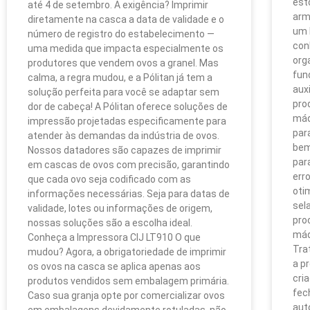
est
até 4 de setembro. A exigência? Imprimir
arm
diretamente na casca a data de validade e o
um 
número de registro do estabelecimento —
con
uma medida que impacta especialmente os
org
produtores que vendem ovos a granel. Mas
fun
calma, a regra mudou, e a Pólitan já tem a
aux
solução perfeita para você se adaptar sem
pro
dor de cabeça! A Pólitan oferece soluções de
máq
impressão projetadas especificamente para
par
atender às demandas da indústria de ovos.
bem
Nossos datadores são capazes de imprimir
par
em cascas de ovos com precisão, garantindo
err
que cada ovo seja codificado com as
oti
informações necessárias. Seja para datas de
sel
validade, lotes ou informações de origem,
pro
nossas soluções são a escolha ideal.
máq
Conheça a Impressora CIJ LT910 O que
Tra
mudou? Agora, a obrigatoriedade de imprimir
a p
os ovos na casca se aplica apenas aos
cri
produtos vendidos sem embalagem primária.
fec
Caso sua granja opte por comercializar ovos
aut
em embalagens devidamente rotuladas, não