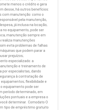
omete menos o crédito e gera
m desse, há outros benefícios:
os com manutenção: como o
 responsável pela manutenção,
despesa, já inclusa na locação;
ha no equipamento, pode ser
roca; manutenção sempre em
ra realiza manutenções
ssim evita problemas de falhas
 máquinas que podem parar a
usar prejuízos;
to especializado: a
nutenção e treinamento de
ta por especialistas, dando
segurança à contratação de
 equipamentos; flexibilidade e
 o equipamento pode ser
um período determinado, em
duções pontuais e a empresa o
 você determinar. Comodato O
m tipo de empréstimo gratuito