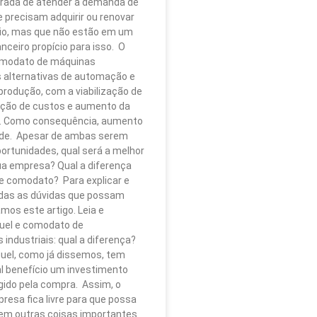
rada de atender à demanda de
precisam adquirir ou renovar
io, mas que não estão em um
ceiro propício para isso. O
comodato de máquinas
alternativas de automação e
produção, com a viabilização de
ução de custos e aumento da
e. Como consequência, aumento
dade. Apesar de ambas serem
ortunidades, qual será a melhor
ua empresa? Qual a diferença
 e comodato? Para explicar e
odas as dúvidas que possam
amos este artigo. Leia e
guel e comodato de
industriais: qual a diferença?
guel, como já dissemos, tem
l benefício um investimento
igido pela compra. Assim, o
presa fica livre para que possa
 em outras coisas importantes