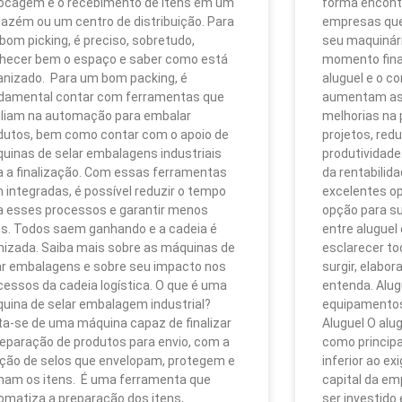
ocagem e o recebimento de itens em um
forma encont
azém ou um centro de distribuição. Para
empresas que 
bom picking, é preciso, sobretudo,
seu maquinár
hecer bem o espaço e saber como está
momento finan
anizado. Para um bom packing, é
aluguel e o 
damental contar com ferramentas que
aumentam as 
iliam na automação para embalar
melhorias na 
dutos, bem como contar com o apoio de
projetos, red
uinas de selar embalagens industriais
produtividad
a a finalização. Com essas ferramentas
da rentabili
 integradas, é possível reduzir o tempo
excelentes op
a esses processos e garantir menos
opção para s
os. Todos saem ganhando e a cadeia é
entre aluguel
mizada. Saiba mais sobre as máquinas de
esclarecer t
ar embalagens e sobre seu impacto nos
surgir, elabor
cessos da cadeia logística. O que é uma
entenda. Alu
uina de selar embalagem industrial?
equipamentos 
ta-se de uma máquina capaz de finalizar
Aluguel O alu
reparação de produtos para envio, com a
como principa
ação de selos que envelopam, protegem e
inferior ao ex
ham os itens. É uma ferramenta que
capital da em
omatiza a preparação dos itens,
ser investido