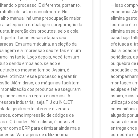
ilitando o processo. É diferente, portanto,
— isso compr
trabalho de selar manualmente. No
economia. Alé
balho manual, há uma preocupação maior
elimina gast
 a seleção da embalagem, preparação da
locatário é o
queta, inserção dos produtos, selo e cola
elimina essa 
etiqueta. Todas essas etapas são
caso haja fal
aradas. Em uma máquina, a seleção da
efetuada a t
alagem e a impressão são feitas em um
dia: a locado
mo instante. Logo depois, você tem um
periódicas, a
duto sendo embalado, selado e
ou quebra de
quetado ao mesmo tempo. Assim, é
produção e ca
sível otimizar esse processo e garantir
acompanhamen
cisão. Além disso, as máquinas facilitam
montagem, ma
ersonalização dos produtos e asseguram
equipes e fei
pliance com as regras e normas. A
assim, mais 
ressora industrial, seja TIJ ou INKJET,
utilização dos
plada geralmente oferece diversos
conveniência:
ursos, como impressão de códigos de
alugado por 
ras e QR codes. Além disso, é possível
casos de pro
egrar com o ERP para otimizar ainda mais
entrega onde
rocesso. Vantagens de utilizar uma
comodato é u