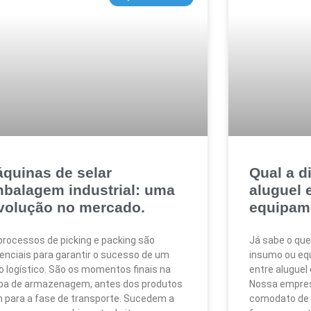
quinas de selar
Qual a d
balagem industrial: uma
aluguel 
volução no mercado.
equipam
processos de picking e packing são
Já sabe o que
enciais para garantir o sucesso de um
insumo ou equ
xo logístico. São os momentos finais na
entre alugue
pa de armazenagem, antes dos produtos
Nossa empres
m para a fase de transporte. Sucedem a
comodato de 