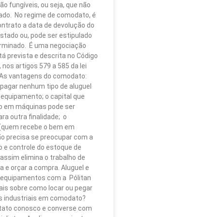
ão fungíveis, ou seja, que não
ado. No regime de comodato, é
ontrato a data de devolução do
stado ou, pode ser estipulado
rminado. É uma negociação
tá prevista e descrita no Código
o, nos artigos 579 a 585 da lei
 As vantagens do comodato:
 pagar nenhum tipo de aluguel
o equipamento; o capital que
do em máquinas pode ser
ra outra finalidade; o
(quem recebe o bem em
o precisa se preocupar com a
 e controle do estoque de
assim elimina o trabalho de
a e orçar a compra. Aluguel e
equipamentos com a Pólitan
is sobre como locar ou pegar
 industriais em comodato?
tato conosco e converse com