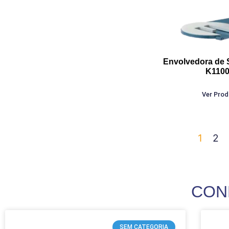
Envolvedora de 
K110
Ver Pro
1
2
CON
SEM CATEGORIA