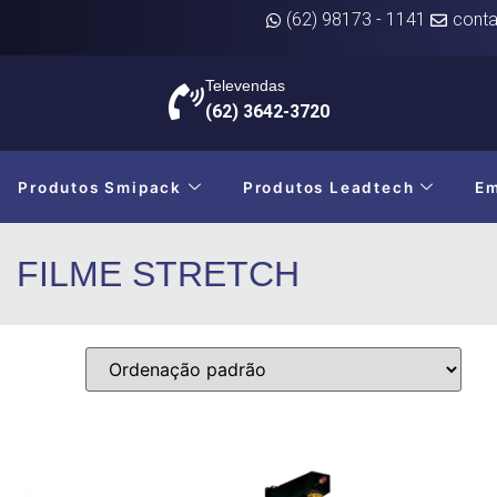
(62) 98173 - 1141
conta
Televendas
(62) 3642-3720
Produtos Smipack
Produtos Leadtech
E
FILME STRETCH