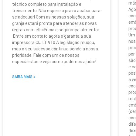
máq
técnico completo para instalação e
Ago
treinamento. Não espere o prazo acabar para
con
se adequar! Com as nossas soluções, sua
emb
granja estará pronta para atender as novas
pro
regras com eficiência e segurança alimentar.
Um 
Entre em contato agora e garanta a sua
nos
impressora CIJ LT 910 A legislação mudou,
pro
mas o seu sucesso continua sendo a nossa
por
prioridade. Fale com um de nossos
são
especialistas e veja como podemos ajudar!
e c
pos
SAIBA MAIS »
a v
coo
pro
rea
emb
(ce
con
dif
fle