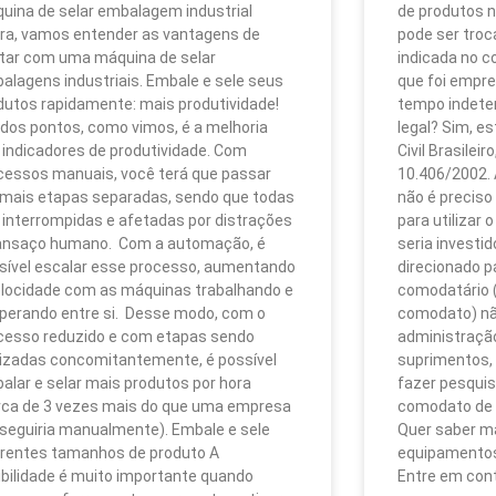
uina de selar embalagem industrial
de produtos n
ra, vamos entender as vantagens de
pode ser troc
tar com uma máquina de selar
indicada no c
alagens industriais. Embale e sele seus
que foi empre
dutos rapidamente: mais produtividade!
tempo indete
dos pontos, como vimos, é a melhoria
legal? Sim, es
 indicadores de produtividade. Com
Civil Brasileir
cessos manuais, você terá que passar
10.406/2002.
 mais etapas separadas, sendo que todas
não é preciso
 interrompidas e afetadas por distrações
para utilizar 
ansaço humano. Com a automação, é
seria investi
sível escalar esse processo, aumentando
direcionado pa
elocidade com as máquinas trabalhando e
comodatário 
perando entre si. Desse modo, com o
comodato) nã
cesso reduzido e com etapas sendo
administração
lizadas concomitantemente, é possível
suprimentos, 
alar e selar mais produtos por hora
fazer pesquis
rca de 3 vezes mais do que uma empresa
comodato de 
seguiria manualmente). Embale e sele
Quer saber ma
erentes tamanhos de produto A
equipamentos
xibilidade é muito importante quando
Entre em con