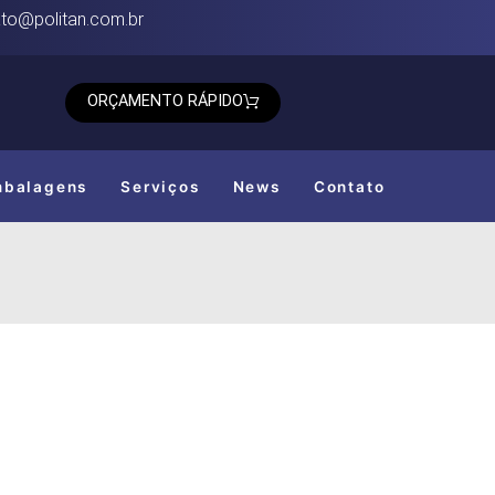
to@politan.com.br
ORÇAMENTO RÁPIDO
mbalagens
Serviços
News
Contato