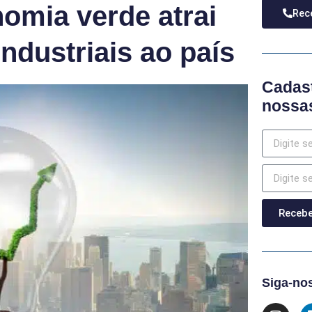
nomia verde atrai
Rece
industriais ao país
Cadast
nossas
Recebe
Siga-nos