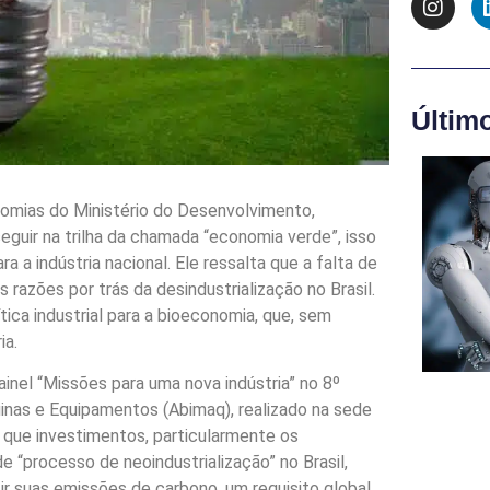
Últim
omias do Ministério do Desenvolvimento,
 seguir na trilha da chamada “economia verde”, isso
ra a indústria nacional. Ele ressalta que a falta de
 razões por trás da desindustrialização no Brasil.
tica industrial para a bioeconomia, que, sem
ia.
nel “Missões para uma nova indústria” no 8º
inas e Equipamentos (Abimaq), realizado na sede
a que investimentos, particularmente os
de “processo de neoindustrialização” no Brasil,
r suas emissões de carbono, um requisito global