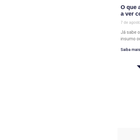
O que a
a ver 
7 de agost
Já sabe o
insumo o
Saiba mais