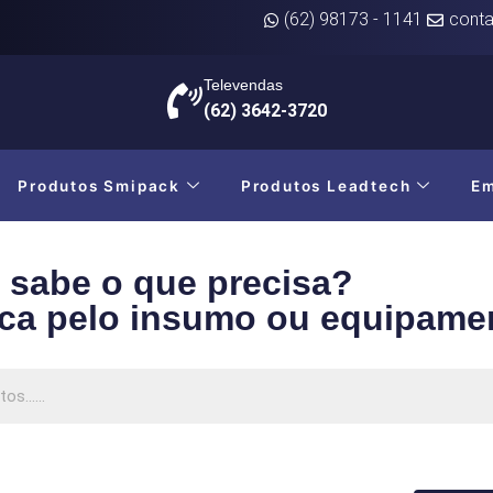
(62) 98173 - 1141
conta
Televendas
(62) 3642-3720
Produtos Smipack
Produtos Leadtech
E
 sabe o que precisa?
ca pelo insumo ou equipame