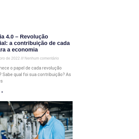
ia 4.0 – Revolução
ial: a contribuição de cada
ra a economia
bro de 2022
Nenhum comentário
ece o papel de cada revolução
l? Sabe qual foi sua contribuição? As
es
 »