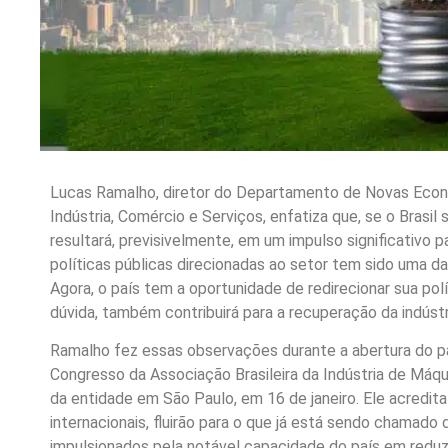
Lucas Ramalho, diretor do Departamento de Novas Econ
Indústria, Comércio e Serviços, enfatiza que, se o Brasil
resultará, previsivelmente, em um impulso significativo pa
políticas públicas direcionadas ao setor tem sido uma das
Agora, o país tem a oportunidade de redirecionar sua polí
dúvida, também contribuirá para a recuperação da indústr
Ramalho fez essas observações durante a abertura do pai
Congresso da Associação Brasileira da Indústria de Máqu
da entidade em São Paulo, em 16 de janeiro. Ele acredit
internacionais, fluirão para o que já está sendo chamado 
impulsionados pela notável capacidade do país em reduzi