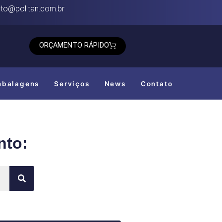
to@politan.com.br
ORÇAMENTO RÁPIDO
mbalagens
Serviços
News
Contato
nto: