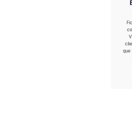
Fi
co
V
cli
que 