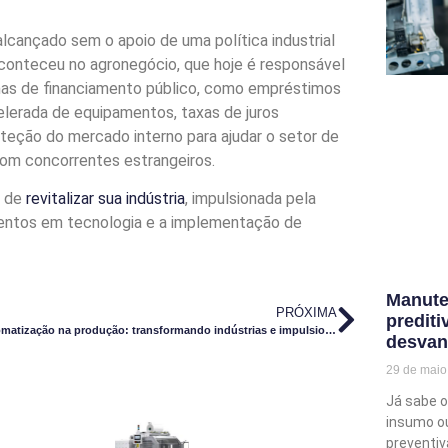
lcançado sem o apoio de uma política industrial
conteceu no agronegócio, que hoje é responsável
ormas de financiamento público, como empréstimos
elerada de equipamentos, taxas de juros
teção do mercado interno para ajudar o setor de
com concorrentes estrangeiros.
a de
revitalizar sua indústria
, impulsionada pela
mentos em tecnologia e a implementação de
Manute
PRÓXIMA
prediti
Automatização na produção: transformando indústrias e impulsionando resultados através da automação industrial
desvan
29 de mai
Já sabe o
insumo o
preventiv