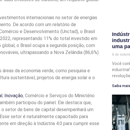
nvestimentos internacionais no setor de energias
ento. De acordo com um relatório de
Comércio e Desenvolvimento (Unctad), o Brasil
Indústr
 2022, representando 11% do total investido em
industr
global, o Brasil ocupa a segunda posição, com
uma pa
nováveis, ultrapassando a Nova Zelândia (86,6%)
8 de setem
Você conh
industria
as áreas da economia verde, como pesquisa e
revoluçõ
ltura sustentável, projetos de energia solar e o
Saiba mais
al
,
Inovação
, Comércio e Serviços do Ministério
ambém participou do painel. Ele destaca que,
, o setor de bens de capital desempenhará um
. Esse setor é naturalmente capacitado para
ente em direção à Indústria 4.0 para cumprir esse